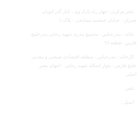
دفتر مرکزی : چهار راه پارک وی - کنار گذر اتوبان
چمران - خیابان جمشید مشایخی - پلاک 5
پایانه : بندرعباس - مجتمع بندری شهید رجایی بندرخلیج
فارس - قطعه T9
کارخانه : بندرعباس - منطقه اقتصادی صنعتی و معدنی
خلیج فارس - بلوار اسکله شهید رجایی - انتهای معبر
اصلی
تلفن :
72065000 (21 98+)
ایمیل :
info@bhpbitumen.com
دسترسی سریع