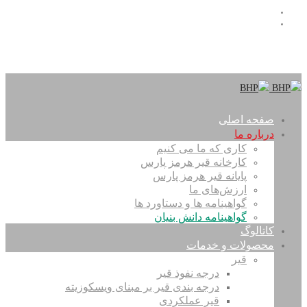
info@bhpbitumen.com
(+98 21) 72065000
صفحه اصلی
درباره ما
کاری که ما می کنیم
کارخانه قیر هرمز پارس
پایانه قیر هرمز پارس
ارزش‌های ما
گواهینامه ها و دستاورد ها
گواهینامه دانش بنیان
کاتالوگ
محصولات و خدمات
قیر
درجه نفوذ قیر
درجه بندی قیر بر مبنای ویسکوزیته
قیر عملکردی