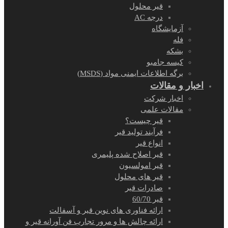
قیر محلول
درجه AC
آزمایشگاه
فله
بشکه
کیسه جامبو
برگه اطلاعات ایمنی مواد (MSDS)
اخبار و مقالات
اخبار شرکت
مقالات علمی
قیر چیست؟
فرآیند تولید قیر
انواع قیر
قیر اصلاح شده پلیمری
قیر امولسیون
قیر های محلول
صادرات قیر
قیر 60/70
ارائه فناوری های نوین قیر و آسفالت
ارائه چالش ها و مرور تجارب فن آورانه قیر و