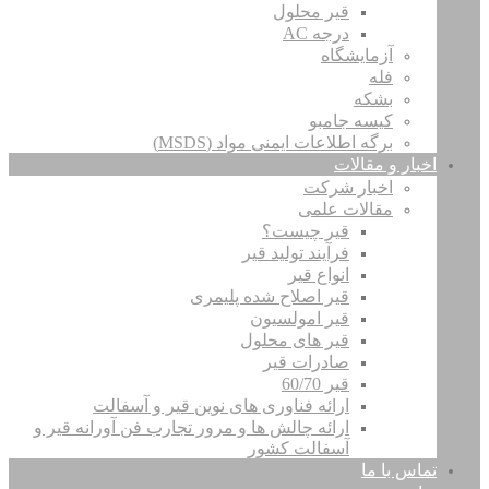
قیر محلول
درجه AC
آزمایشگاه
فله
بشکه
کیسه جامبو
برگه اطلاعات ایمنی مواد (MSDS)
اخبار و مقالات
اخبار شرکت
مقالات علمی
قیر چیست؟
فرآیند تولید قیر
انواع قیر
قیر اصلاح شده پلیمری
قیر امولسیون
قیر های محلول
صادرات قیر
قیر 60/70
ارائه فناوری های نوین قیر و آسفالت
ارائه چالش ها و مرور تجارب فن آورانه قیر و
آسفالت کشور
تماس با ما