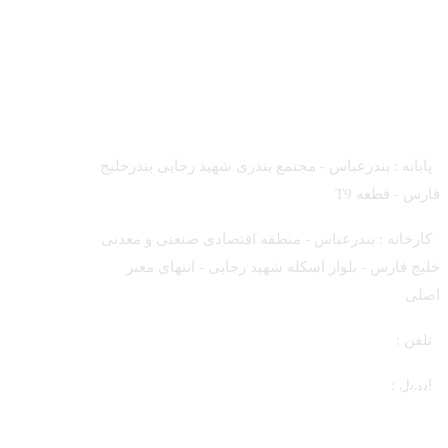
تماس با ما
درجه AC
تماس با ما
پایانه : بندرعباس - مجتمع بندری شهید رجایی بندرخلیج
فارس - قطعه T9
کارخانه : بندرعباس - منطقه اقتصادی صنعتی و معدنی
خلیج فارس - بلوار اسکله شهید رجایی - انتهای معبر
اصلی
تلفن :
72065000 (21 98+)
ایمیل :
تماس با ما
info@bhpbitumen.com