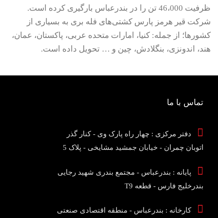
ظرفیت 46،000 تن را در بندرعباس بارگیری کرده است.
شرکت قیر هرمز پارس کشتی‌های فله بری به بسیاری از
کشورها؛ از جمله: کنیا، امارات متحده عربی، پاکستان، عمان،
هند، اندونزی، بنگلادش، چین و … تحویل داده است.
تماس با ما
دفتر مرکزی : چهار راه پارک وی - کنار گذر
اتوبان چمران - خیابان جمشید مشایخی - پلاک 5
پایانه : بندرعباس - مجتمع بندری شهید رجایی
بندرخلیج فارس - قطعه T9
کارخانه : بندرعباس - منطقه اقتصادی صنعتی