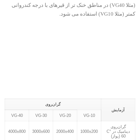
(مثلا VG40) در مناطق خنک تر از قیرهای با درجه کندروانی
کمتر (مثلا VG10) استفاده می شود.
گران‌روی
آزمایش
VG-40
VG-30
VG-20
VG-10
گران‌روی
دینامیک در °C
1000±200
2000±400
3000±600
4000±800
60 (پواز)