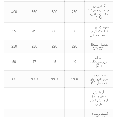
گران‌روی
کینماتیک در °C
400
350
300
250
135 (حداقل،
cSt)
نفوذپذیری، °C
25، 100 گرم 5
80
60
45
35
ثانیه، حداقل
نقطۀ اشتعال
220
220
220
220
(°C) (°C
نقطۀ
نرم‌شوندگی
40
45
47
50
(°C)
حلالیت در
تری‌کلرواتیلن
99.0
99.0
99.0
99.0
(حداقل %)
آزمایش
باقی‌ماندۀ
_
_
_
_
آزمایش قشر
نازک
کشش‌پذیری،