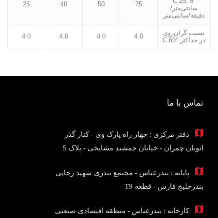
°C 25، 5
25
40
50
75
سانتی‌متر/
دقیقه/سانتی‌متر
نسبت گران‌روی
4.0
4.0
4.0
4.0
در حداکثر °C 60
تماس با ما
دفتر مرکزی : چهار راه پارک وی - کنار گذر
اتوبان چمران - خیابان جمشید مشایخی - پلاک 5
پایانه : بندرعباس - مجتمع بندری شهید رجایی
بندرخلیج فارس - قطعه T9
کارخانه : بندرعباس - منطقه اقتصادی صنعتی